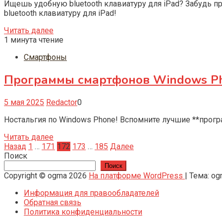
Ищешь удобную bluetooth клавиатуру для iPad? Забудь 
bluetooth клавиатуру для iPad!
Читать далее
1 минута чтение
Смартфоны
Программы смартфонов Windows Ph
5 мая 2025
Redactor
0
Ностальгия по Windows Phone! Вспомните лучшие **прогр
Читать далее
Пагинация
Назад
1
…
171
172
173
…
185
Далее
Поиск
записей
Поиск
Copyright © ogma 2026
На платформе WordPress
|
Тема: o
Информация для правообладателей
Обратная связь
Политика конфиденциальности