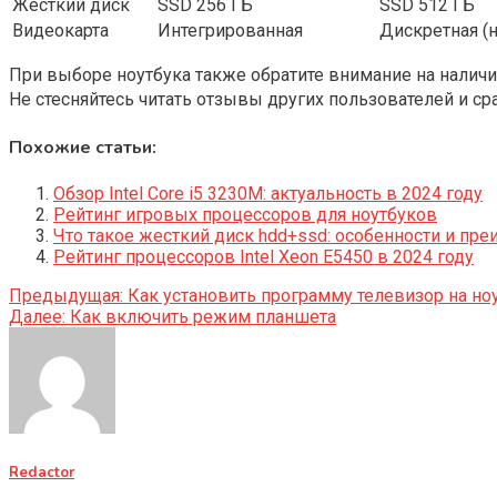
Жесткий диск
SSD 256 ГБ
SSD 512 ГБ
Видеокарта
Интегрированная
Дискретная (
При выборе ноутбука также обратите внимание на наличие
Не стесняйтесь читать отзывы других пользователей и с
Похожие статьи:
Обзор Intel Core i5 3230M: актуальность в 2024 году
Рейтинг игровых процессоров для ноутбуков
Что такое жесткий диск hdd+ssd: особенности и пр
Рейтинг процессоров Intel Xeon E5450 в 2024 году
Навигация
Предыдущая:
Как установить программу телевизор на но
Далее:
Как включить режим планшета
по
записям
Redactor