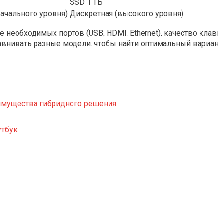
SSD 1 ТБ
начального уровня)
Дискретная (высокого уровня)
 необходимых портов (USB, HDMI, Ethernet), качество клав
равнивать разные модели, чтобы найти оптимальный вариан
еимущества гибридного решения
утбук