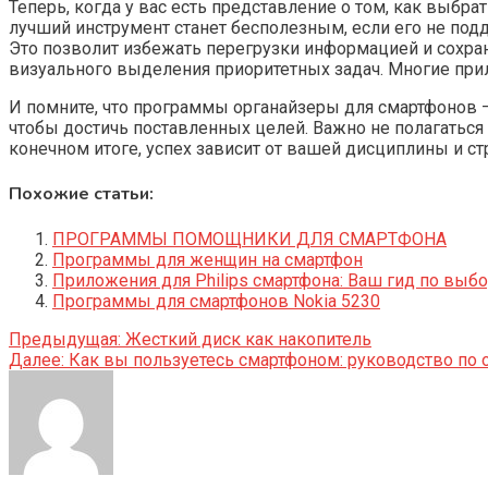
Теперь, когда у вас есть представление о том, как выбр
лучший инструмент станет бесполезным, если его не подд
Это позволит избежать перегрузки информацией и сохра
визуального выделения приоритетных задач. Многие при
И помните, что программы органайзеры для смартфонов – 
чтобы достичь поставленных целей. Важно не полагаться
конечном итоге, успех зависит от вашей дисциплины и 
Похожие статьи:
ПРОГРАММЫ ПОМОЩНИКИ ДЛЯ СМАРТФОНА
Программы для женщин на смартфон
Приложения для Philips смартфона: Ваш гид по выб
Программы для смартфонов Nokia 5230
Навигация
Предыдущая:
Жесткий диск как накопитель
Далее:
Как вы пользуетесь смартфоном: руководство по 
по
записям