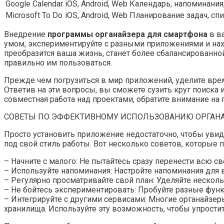
Google Calendar
iOS, Android, Web
Календарь, напоминания,
Microsoft To Do
iOS, Android, Web
Планирование задач, спис
Внедрение
программы органайзера для смартфона
в в
умом, экспериментируйте с разными приложениями и нахо
преобразится ваша жизнь, станет более сбалансированной
правильно им пользоваться.
Прежде чем погрузиться в мир приложений, уделите врем
Ответив на эти вопросы, вы сможете сузить круг поиска
совместная работа над проектами, обратите внимание на
СОВЕТЫ ПО ЭФФЕКТИВНОМУ ИСПОЛЬЗОВАНИЮ ОРГАН
Просто установить приложение недостаточно, чтобы увид
под свой стиль работы. Вот несколько советов, которы
– Начните с малого: Не пытайтесь сразу перенести всю с
– Используйте напоминания: Настройте напоминания для в
– Регулярно просматривайте свой план: Уделяйте несколь
– Не бойтесь экспериментировать: Пробуйте разные функ
– Интегрируйте с другими сервисами: Многие органайзер
хранилища. Используйте эту возможность, чтобы упростит